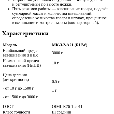
и регулируемые по высоте ножки.
Пять режимов работы — взвешивание товара, подсчёт
суммарной массы и количества взвешиваний,
определение количества товара в штуках, процентное
взвешивание и контроль массы
(компараторный
).
Характеристики
Модель
МК-3.2-А21 (RUW)
Наибольший предел
3000 г
взвешивания (НПВ)
Наименьший предел
10 г
взвешивания (НмПВ)
Цена деления
(дискретность)
0.5 г
- от 10 г до 1500 г
1 г
- от 1500 г до 3000 г
ГОСТ
OIML R76-1-2011
Класс точности
III средний