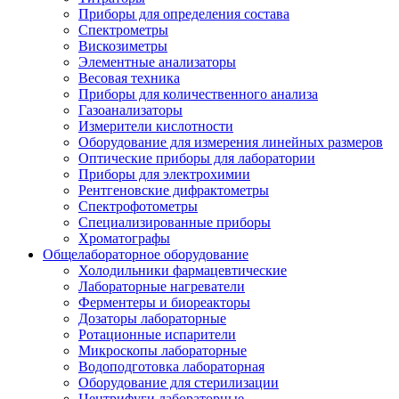
Приборы для определения состава
Спектрометры
Вискозиметры
Элементные анализаторы
Весовая техника
Приборы для количественного анализа
Газоанализаторы
Измерители кислотности
Оборудование для измерения линейных размеров
Оптические приборы для лаборатории
Приборы для электрохимии
Рентгеновские дифрактометры
Спектрофотометры
Специализированные приборы
Хроматографы
Общелабораторное оборудование
Холодильники фармацевтические
Лабораторные нагреватели
Ферментеры и биореакторы
Дозаторы лабораторные
Ротационные испарители
Микроскопы лабораторные
Водоподготовка лабораторная
Оборудование для стерилизации
Центрифуги лабораторные