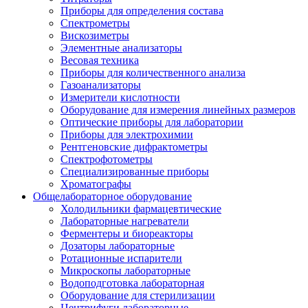
Приборы для определения состава
Спектрометры
Вискозиметры
Элементные анализаторы
Весовая техника
Приборы для количественного анализа
Газоанализаторы
Измерители кислотности
Оборудование для измерения линейных размеров
Оптические приборы для лаборатории
Приборы для электрохимии
Рентгеновские дифрактометры
Спектрофотометры
Специализированные приборы
Хроматографы
Общелабораторное оборудование
Холодильники фармацевтические
Лабораторные нагреватели
Ферментеры и биореакторы
Дозаторы лабораторные
Ротационные испарители
Микроскопы лабораторные
Водоподготовка лабораторная
Оборудование для стерилизации
Центрифуги лабораторные