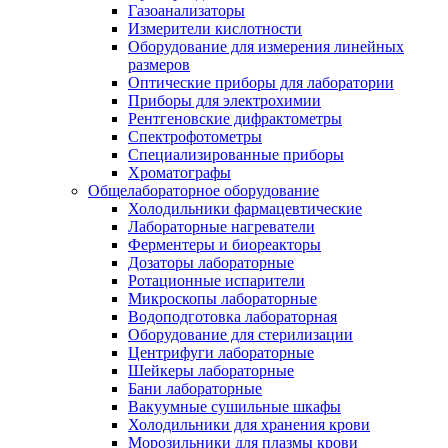
Газоанализаторы
Измерители кислотности
Оборудование для измерения линейных
размеров
Оптические приборы для лаборатории
Приборы для электрохимии
Рентгеновские дифрактометры
Спектрофотометры
Специализированные приборы
Хроматографы
Общелабораторное оборудование
Холодильники фармацевтические
Лабораторные нагреватели
Ферментеры и биореакторы
Дозаторы лабораторные
Ротационные испарители
Микроскопы лабораторные
Водоподготовка лабораторная
Оборудование для стерилизации
Центрифуги лабораторные
Шейкеры лабораторные
Бани лабораторные
Вакуумные сушильные шкафы
Холодильники для хранения крови
Морозильники для плазмы крови