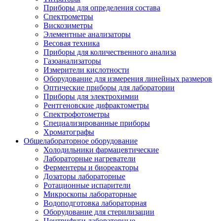
Приборы для определения состава
Спектрометры
Вискозиметры
Элементные анализаторы
Весовая техника
Приборы для количественного анализа
Газоанализаторы
Измерители кислотности
Оборудование для измерения линейных размеров
Оптические приборы для лаборатории
Приборы для электрохимии
Рентгеновские дифрактометры
Спектрофотометры
Специализированные приборы
Хроматографы
Общелабораторное оборудование
Холодильники фармацевтические
Лабораторные нагреватели
Ферментеры и биореакторы
Дозаторы лабораторные
Ротационные испарители
Микроскопы лабораторные
Водоподготовка лабораторная
Оборудование для стерилизации
Центрифуги лабораторные