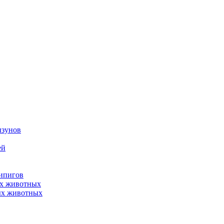
ызунов
ей
нипигов
ых животных
ых животных