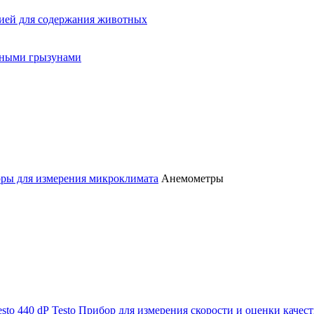
ией для содержания животных
орными грызунами
ры для измерения микроклимата
Анемометры
Testo
Прибор для измерения скорости и оценки качеств