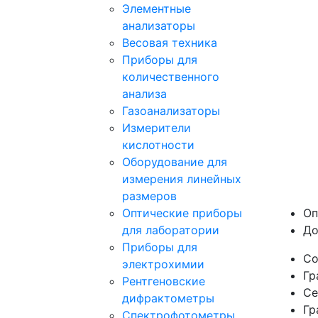
Элементные
анализаторы
Весовая техника
Приборы для
количественного
анализа
Газоанализаторы
Измерители
кислотности
Оборудование для
измерения линейных
размеров
Оптические приборы
Оп
для лаборатории
До
Приборы для
Со
электрохимии
Гр
Рентгеновские
Се
дифрактометры
Гр
Спектрофотометры