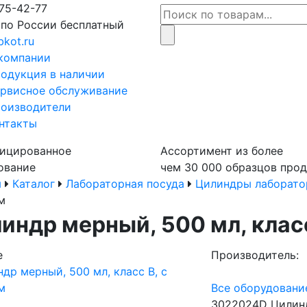
75-42-77
 по России бесплатный
bkot.ru
компании
одукция в наличии
рвисное обслуживание
оизводители
нтакты
ицированное
Ассортимент из более
ование
чем 30 000 образцов про
я
Каталог
Лабораторная посуда
Цилиндры лаборато
м
индр мерный, 500 мл, класс
е
Производитель:
Все оборудование
3022024D Цилинд