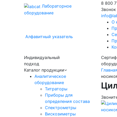
8 800
7
Лабораторное
Звонок
оборудование
info@la
О 
Пр
Се
Алфавитный указатель
Пр
Ко
Индивидуальный
Сертиф
подход
оборуд
Каталог продукции
Главна
Аналитическое
носико
оборудование
Цил
Титраторы
Приборы для
Звонит
определения состава
Спектрометры
Вискозиметры