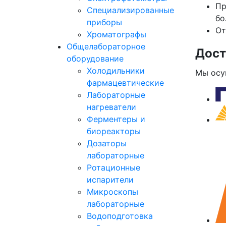
Пр
Специализированные
бо
приборы
От
Хроматографы
Общелабораторное
Дост
оборудование
Холодильники
Мы осу
фармацевтические
Лабораторные
нагреватели
Ферментеры и
биореакторы
Дозаторы
лабораторные
Ротационные
испарители
Микроскопы
лабораторные
Водоподготовка