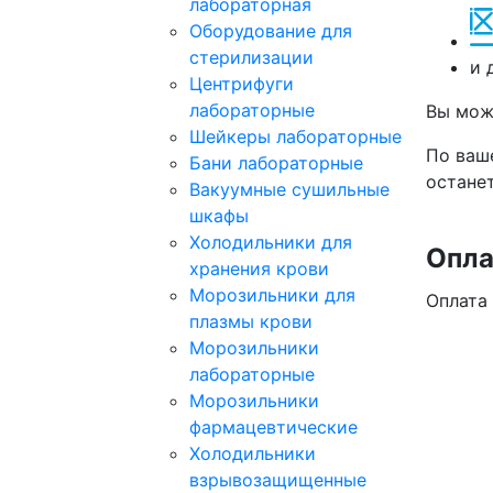
лабораторная
Оборудование для
стерилизации
и 
Центрифуги
лабораторные
Вы мож
Шейкеры лабораторные
По ваш
Бани лабораторные
останет
Вакуумные сушильные
шкафы
Холодильники для
Опла
хранения крови
Морозильники для
Оплата
плазмы крови
Морозильники
лабораторные
Морозильники
фармацевтические
Холодильники
взрывозащищенные