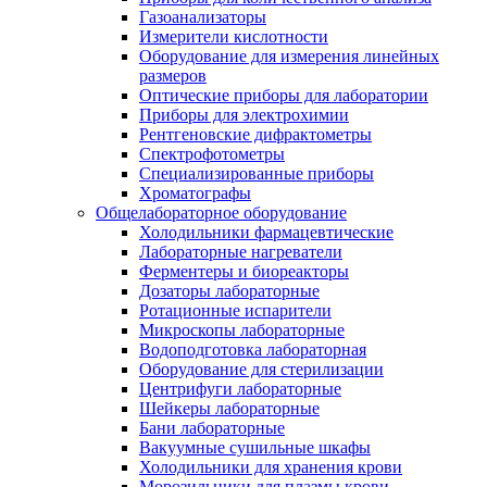
Газоанализаторы
Измерители кислотности
Оборудование для измерения линейных
размеров
Оптические приборы для лаборатории
Приборы для электрохимии
Рентгеновские дифрактометры
Спектрофотометры
Специализированные приборы
Хроматографы
Общелабораторное оборудование
Холодильники фармацевтические
Лабораторные нагреватели
Ферментеры и биореакторы
Дозаторы лабораторные
Ротационные испарители
Микроскопы лабораторные
Водоподготовка лабораторная
Оборудование для стерилизации
Центрифуги лабораторные
Шейкеры лабораторные
Бани лабораторные
Вакуумные сушильные шкафы
Холодильники для хранения крови
Морозильники для плазмы крови