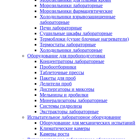
Морозильники лабораторные
Морозильники фармацевтические
Холодильники взрывозащищенные
лабораторные
Печи лабораторные
Сушильные шкафы лабораторные
Термоблоки (сухие блочные нагреватели)
Термостаты лабораторные
Холодильники лабораторные
Оборудование для пробоподготовки
Концентраторы лабораторные
Пробоотборники
Таблеточные прессы
Пакеты для проб
Делители проб
Диспергаторы и миксеры
Мельницы и дробилки
Минерализаторы лабораторные
Системы гидролиза
Экстракторы лабораторные
Испытательное лабораторное оборудование
Оборудование для механических испытаний
Климатические камеры
Камеры роста