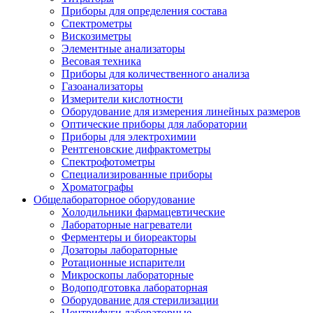
Приборы для определения состава
Спектрометры
Вискозиметры
Элементные анализаторы
Весовая техника
Приборы для количественного анализа
Газоанализаторы
Измерители кислотности
Оборудование для измерения линейных размеров
Оптические приборы для лаборатории
Приборы для электрохимии
Рентгеновские дифрактометры
Спектрофотометры
Специализированные приборы
Хроматографы
Общелабораторное оборудование
Холодильники фармацевтические
Лабораторные нагреватели
Ферментеры и биореакторы
Дозаторы лабораторные
Ротационные испарители
Микроскопы лабораторные
Водоподготовка лабораторная
Оборудование для стерилизации
Центрифуги лабораторные