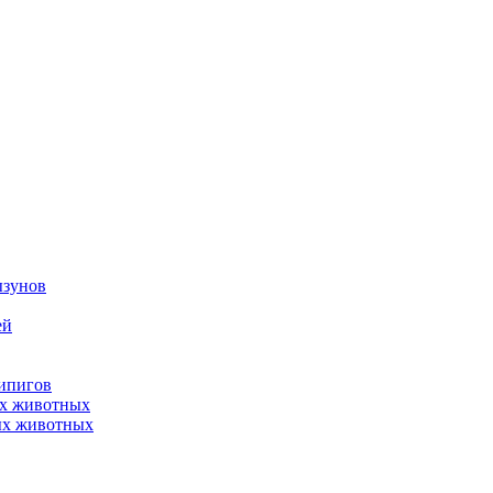
ызунов
ей
нипигов
ых животных
ых животных