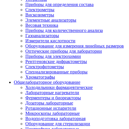
Приборы для определения состава
Спектрометры
Вискозиметры
Элементные анализаторы
Весовая техника
Приборы для количественного анализа
Газоанализаторы
Измерители кислотности
Оборудование для измерения линейных размеров
Оптические приборы для лаборатории
Приборы для электрохимии
Рентгеновские дифрактометры
Спектрофотометры
Специализированные приборы
Хроматографы
Общелабораторное оборудование
Холодильники фармацевтические
Лабораторные нагреватели
Ферментеры и биореакторы
Дозаторы лабораторные
Ротационные испарители
Микроскопы лабораторные
Водоподготовка лабораторная
Оборудование для стерилизации
Центрифуги лабораторные