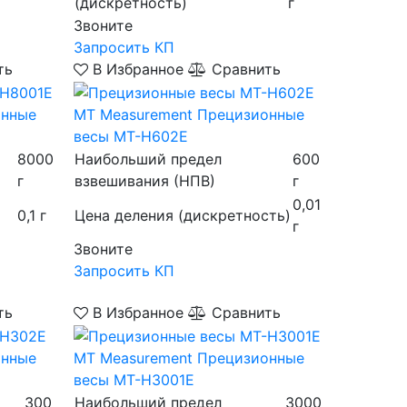
(дискретность)
г
Звоните
Запросить КП
ть
В Избранное
Сравнить
онные
MT Measurement
Прецизионные
весы MT-H602E
8000
Наибольший предел
600
г
взвешивания (НПВ)
г
0,01
0,1 г
Цена деления (дискретность)
г
Звоните
Запросить КП
ть
В Избранное
Сравнить
онные
MT Measurement
Прецизионные
весы MT-H3001E
300
Наибольший предел
3000