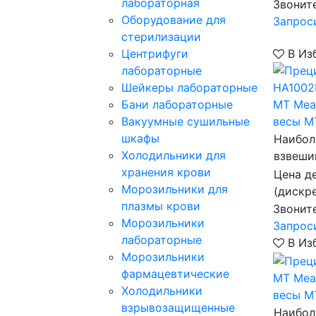
лабораторная
Звонит
Оборудование для
Запрос
стерилизации
Центрифуги
В Из
лабораторные
Шейкеры лабораторные
Бани лабораторные
MT Mea
Вакуумные сушильные
весы M
шкафы
Наибол
Холодильники для
взвеши
хранения крови
Цена д
Морозильники для
(дискр
плазмы крови
Звонит
Морозильники
Запрос
лабораторные
В Из
Морозильники
фармацевтические
MT Mea
Холодильники
весы M
взрывозащищенные
Наибол