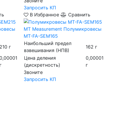
Звоните
Запросить КП
ть
В Избранное
Сравнить
ровесы
MT Measurement
Полумикровесы
MT-FA-SEM165
Наибольший предел
210 г
162 г
взвешивания (НПВ)
0,00001
Цена деления
0,00001
г
(дискретность)
г
Звоните
Запросить КП