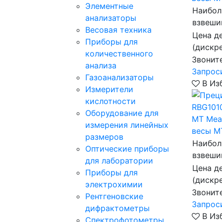
Элементные
Наибол
анализаторы
взвеши
Весовая техника
Цена д
Приборы для
(дискр
количественного
Звонит
анализа
Запрос
Газоанализаторы
В Из
Измерители
кислотности
Оборудование для
MT Mea
измерения линейных
весы M
размеров
Наибол
Оптические приборы
взвеши
для лаборатории
Цена д
Приборы для
(дискр
электрохимии
Звонит
Рентгеновские
Запрос
дифрактометры
В Из
Спектрофотометры