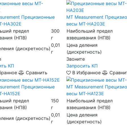
surement
Прецизионные
MT Measurement
Прецизи
T-HA302E
весы MT-HA203E
ьший предел
300
Наибольший предел
вания (НПВ)
г
взвешивания (НПВ)
0,01
Цена деления
еления (дискретность)
г
(дискретность)
е
Звоните
ить КП
Запросить КП
бранное
Сравнить
В Избранное
Сравни
surement
Прецизионные
MT Measurement
Прецизи
T-HA152E
весы MT-HA123E
ьший предел
150
Наибольший предел
вания (НПВ)
г
взвешивания (НПВ)
0,01
Цена деления
еления (дискретность)
г
(дискретность)