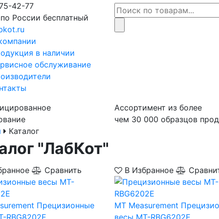
75-42-77
 по России бесплатный
bkot.ru
компании
одукция в наличии
рвисное обслуживание
оизводители
нтакты
ицированное
Ассортимент из более
ование
чем 30 000 образцов про
я
Каталог
алог "ЛабКот"
бранное
Сравнить
В Избранное
Сравни
surement
Прецизионные
MT Measurement
Прецизи
T-RBG8202E
весы MT-RBG6202E