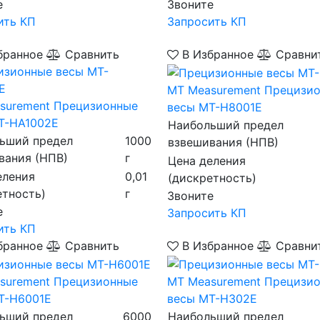
е
Звоните
ить КП
Запросить КП
бранное
Сравнить
В Избранное
Сравни
MT Measurement
Прецизи
surement
Прецизионные
весы MT-H8001E
T-HA1002E
Наибольший предел
ьший предел
1000
взвешивания (НПВ)
вания (НПВ)
г
Цена деления
еления
0,01
(дискретность)
етность)
г
Звоните
е
Запросить КП
ить КП
бранное
Сравнить
В Избранное
Сравни
surement
Прецизионные
MT Measurement
Прецизи
T-H6001E
весы MT-H302E
ьший предел
6000
Наибольший предел