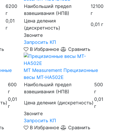
6200
Наибольший предел
12100
г
взвешивания (НПВ)
г
0,01
Цена деления
0,01 г
г
(дискретность)
Звоните
Запросить КП
ть
В Избранное
Сравнить
онные
MT Measurement
Прецизионные
весы MT-HA502E
600
Наибольший предел
500
г
взвешивания (НПВ)
г
0,01
0,01
ть)
Цена деления (дискретность)
г
г
Звоните
Запросить КП
ть
В Избранное
Сравнить