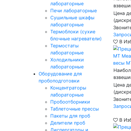
лабораторные
взвеши
Печи лабораторные
Цена д
Сушильные шкафы
(дискр
лабораторные
Звонит
Термоблоки (сухие
Запрос
блочные нагреватели)
В Из
Термостаты
лабораторные
MT Mea
Холодильники
весы M
лабораторные
Наибол
Оборудование для
взвеши
пробоподготовки
Цена д
Концентраторы
(дискр
лабораторные
Звонит
Пробоотборники
Запрос
Таблеточные прессы
Пакеты для проб
В Из
Делители проб
Диспергаторы и