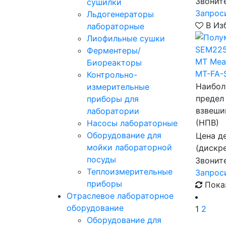
Звонит
сушилки
Запрос
Льдогенераторы
В Из
лабораторные
Лиофильные сушки
Ферментеры/
MT Mea
Биореакторы
MT-FA
Контрольно-
Наибо
измерительные
предел
приборы для
взвеши
лаборатории
(НПВ)
Насосы лабораторные
Оборудование для
Цена д
мойки лабораторной
(дискр
посуды
Звонит
Теплоизмерительные
Запрос
приборы
Пока
Отраслевое лабораторное
оборудование
1
2
Оборудование для