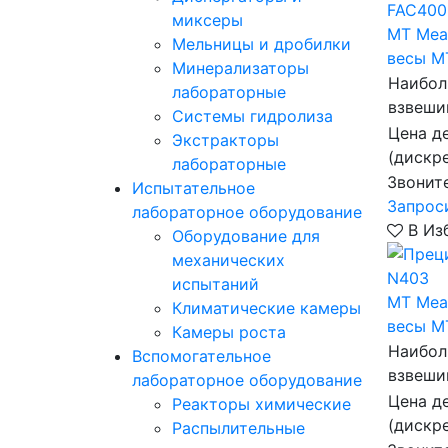
миксеры
MT Mea
Мельницы и дробилки
весы M
Минерализаторы
Наибол
лабораторные
взвеши
Системы гидролиза
Цена д
Экстракторы
(дискр
лабораторные
Звонит
Испытательное
Запрос
лабораторное оборудование
В Из
Оборудование для
механических
испытаний
MT Mea
Климатические камеры
весы M
Камеры роста
Наибол
Вспомогательное
взвеши
лабораторное оборудование
Цена д
Реакторы химические
(дискр
Распылительные