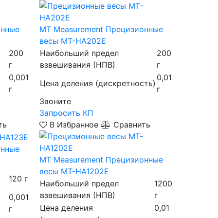
онные
MT Measurement
Прецизионные
весы MT-HA202E
200
Наибольший предел
200
г
взвешивания (НПВ)
г
0,001
0,01
Цена деления (дискретность)
г
г
Звоните
Запросить КП
ть
В Избранное
Сравнить
онные
MT Measurement
Прецизионные
весы MT-HA1202E
120 г
Наибольший предел
1200
взвешивания (НПВ)
г
0,001
Цена деления
0,01
г