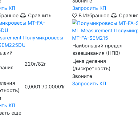
е
Звоните
ить КП
Запросить КП
бранное
Сравнить
В Избранное
Сравни
MT Measurement
Полумик
surement
Полумикровесы
MT-FA-SEM215
-SEM225DU
Наибольший предел
льший
взвешивания (НПВ)
Цена деления
220г/82г
вания
(дискретность)
Звоните
еления
Запросить КП
0,0001г/0,00001г
етность)
е
ить КП
зать еще