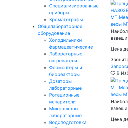
Специализированные
приборы
MT Mea
Хроматографы
весы M
Общелабораторное
Наибол
оборудование
взвеши
Холодильники
фармацевтические
Цена д
Лабораторные
Звонит
нагреватели
Запрос
Ферментеры и
В Из
биореакторы
Дозаторы
MT Mea
лабораторные
весы M
Ротационные
Наибол
испарители
взвеши
Микроскопы
лабораторные
Цена д
Водоподготовка