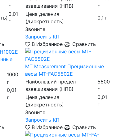
г
взвешивания (НПВ)
г
0,01
Цена деления
ть)
0,1 г
г
(дискретность)
Звоните
Запросить КП
ть
В Избранное
Сравнить
онные
MT Measurement
Прецизионные
весы MT-FAC5502Е
1000
Наибольший предел
5500
г
взвешивания (НПВ)
г
0,01
Цена деления
0,01
г
(дискретность)
г
Звоните
Запросить КП
ть
В Избранное
Сравнить