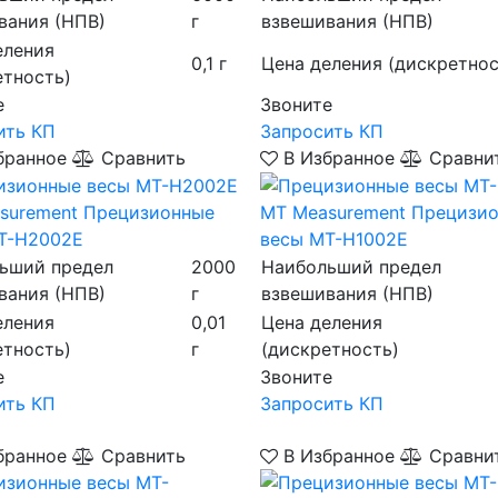
вания (НПВ)
г
взвешивания (НПВ)
еления
0,1 г
Цена деления (дискретнос
етность)
е
Звоните
ить КП
Запросить КП
бранное
Сравнить
В Избранное
Сравни
surement
Прецизионные
MT Measurement
Прецизи
T-H2002E
весы MT-H1002E
ьший предел
2000
Наибольший предел
вания (НПВ)
г
взвешивания (НПВ)
еления
0,01
Цена деления
етность)
г
(дискретность)
е
Звоните
ить КП
Запросить КП
бранное
Сравнить
В Избранное
Сравни