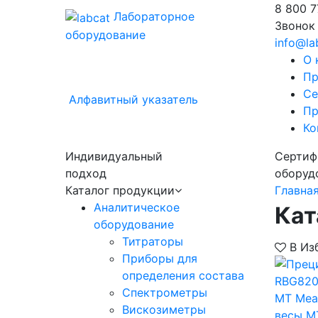
8 800
7
Лабораторное
Звонок
оборудование
info@la
О 
Пр
Се
Алфавитный указатель
Пр
Ко
Индивидуальный
Сертиф
подход
оборуд
Каталог продукции
Главна
Аналитическое
Кат
оборудование
Титраторы
В Из
Приборы для
определения состава
Спектрометры
MT Mea
Вискозиметры
весы M