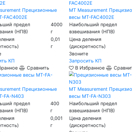
surement
Прецизионные
MT Measurement
Прецизи
T-FAC4002Е
весы MT-FAC4002Е
ьший предел
4000
Наибольший предел
вания (НПВ)
г
взвешивания (НПВ)
еления
0,01
Цена деления
етность)
г
(дискретность)
е
Звоните
ить КП
Запросить КП
бранное
Сравнить
В Избранное
Сравни
surement
Прецизионные
MT Measurement
Прецизи
T-FA-N403
весы MT-FA-N303
ьший предел
400
Наибольший предел
вания (НПВ)
г
взвешивания (НПВ)
еления
0,001
Цена деления
етность)
г
(дискретность)