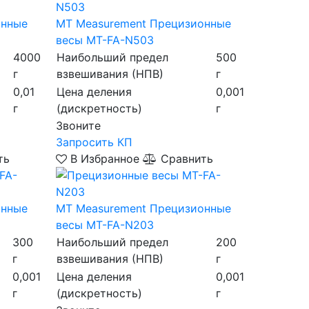
онные
MT Measurement
Прецизионные
весы MT-FA-N503
4000
Наибольший предел
500
г
взвешивания (НПВ)
г
0,01
Цена деления
0,001
г
(дискретность)
г
Звоните
Запросить КП
ть
В Избранное
Сравнить
онные
MT Measurement
Прецизионные
весы MT-FA-N203
300
Наибольший предел
200
г
взвешивания (НПВ)
г
0,001
Цена деления
0,001
г
(дискретность)
г