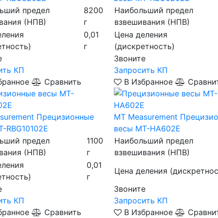
ьший предел
8200
Наибольший предел
вания (НПВ)
г
взвешивания (НПВ)
еления
0,01
Цена деления
етность)
г
(дискретность)
е
Звоните
ить КП
Запросить КП
бранное
Сравнить
В Избранное
Сравни
surement
Прецизионные
MT Measurement
Прецизи
T-RBG10102E
весы MT-HA602E
ьший предел
1100
Наибольший предел
вания (НПВ)
г
взвешивания (НПВ)
еления
0,01
Цена деления (дискретнос
етность)
г
е
Звоните
ить КП
Запросить КП
бранное
Сравнить
В Избранное
Сравни