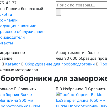
75-42-77
 по России бесплатный
bkot.ru
компании
одукция в наличии
рвисное обслуживание
оизводители
нтакты
ицированное
Ассортимент из более
ование
чем 30 000 образцов про
я
Каталог
Оборудование для пробоподготовки
Про
женных материалов
боотборники для заморож
ранное
Сравнить
В Избранное
Сравнить
робоотборник Burkle
Burkle
Пробоотборник Burk