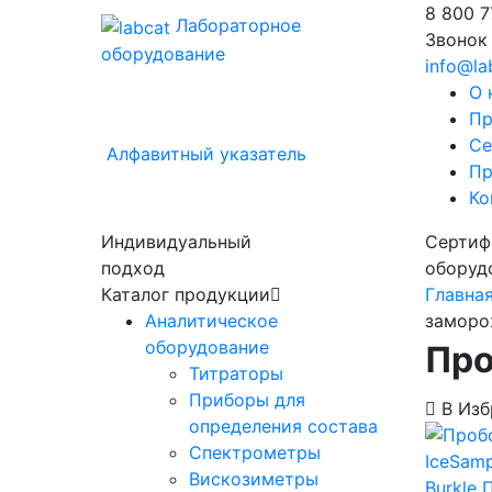
8 800
7
Лабораторное
Звонок
оборудование
info@la
О 
Пр
Се
Алфавитный указатель
Пр
Ко
Индивидуальный
Сертиф
подход
оборуд
Каталог продукции
Главна
Аналитическое
заморо
оборудование
Про
Титраторы
Приборы для
В Изб
определения состава
Спектрометры
Вискозиметры
Burkle
П