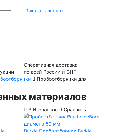
Заказать звонок
Оперативная доставка
дукции
по всей России и СНГ
боотборники
Пробоотборники для
енных материалов
В Избранное
Сравнить
le
Burkle
Пробоотборник Burkle