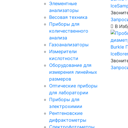
Элементные
IceSamp
анализаторы
Звонит
Весовая техника
Запрос
Приборы для
В Изб
количественного
анализа
Газоанализаторы
Burkle
П
Измерители
IceBore
кислотности
Звонит
Оборудование для
Запрос
измерения линейных
размеров
Оптические приборы
для лаборатории
Приборы для
электрохимии
Рентгеновские
дифрактометры
Спектрофотометры