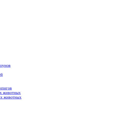
ызунов
ей
нипигов
ых животных
ых животных