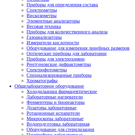
Приборы для определения состава
Спектрометры
Вискозиметры
Элементные анализаторы
Весовая техника
Приборы для количественного анализа
Газоанализаторы
Измерители кислотности
Оборудование для измерения линейных размеров
Оптические приборы для лаборатории
Приборы для электрохимии
Рентгеновские дифрактометры
Спектрофотометры
Специализированные приборы
Хроматографы
Общелабораторное оборудование
Холодильники фармацевтические
Лабораторные нагреватели
Ферментеры и биореакторы
Дозаторы лабораторные
Ротационные испарители
Микроскопы лабораторные
Водоподготовка лабораторная
Оборудование для стерилизации
Центрифуги лабораторные