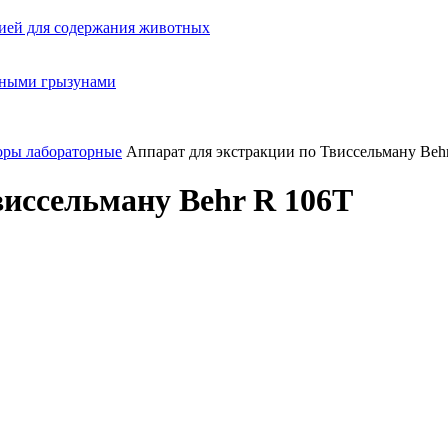
ией для содержания животных
орными грызунами
оры лабораторные
Аппарат для экстракции по Твиссельману Beh
виссельману Behr R 106T