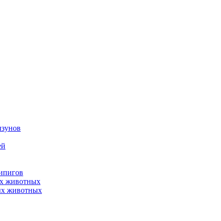
ызунов
ей
нипигов
ых животных
ых животных