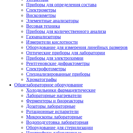
Приборы для определения состава
Спектрометры
Вискозиметры
Элементные анализаторы
Весовая техника
Приборы для количественного анализа
Газоанализаторы
Измерители кислотности
Оборудование для измерения линейных размеров
Оптические приборы для лаборатории
Приборы для электрохимии
Рентгеновские дифрактометры
Спектрофотометры
Специализированные приборы
Хроматографы
Общелабораторное оборудование
Холодильники фармацевтические
Лабораторные нагреватели
Ферментеры и биореакторы
Дозаторы лабораторные
Ротационные испарители
Микроскопы лабораторные
Водоподготовка лабораторная
Оборудование для стерилизации
Центрифуги лабораторные