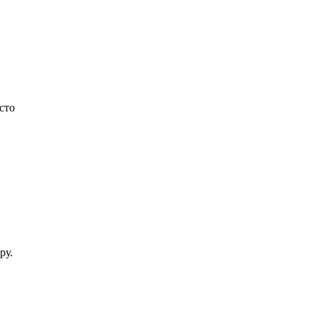
сто
иру.