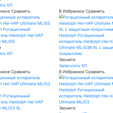
ить КП
анное
Сравнить
В Избранное
Сравнить
h
Ротационный
ель Heidolph Hei-VAP
Heidolph
Ротационный
e ML/G5
испаритель Heidolph Hei-
е
Ultimate ML/G3B XL c защ
ить КП
покрытием
Звоните
Запросить КП
анное
Сравнить
В Избранное
Сравнить
Heidolph
Ротационный
h
Ротационный
испаритель Heidolph Hei-
ель Heidolph Hei-VAP
Ultimate ML/G3
e ML/G3 XL
Звоните