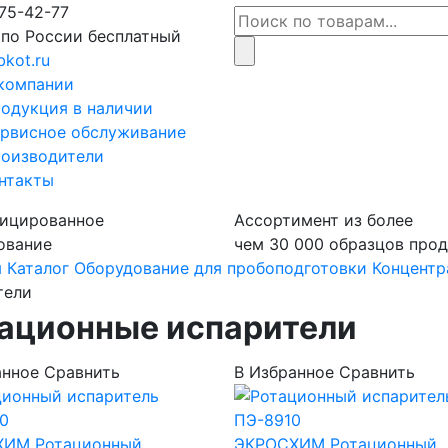
75-42-77
 по России бесплатный
bkot.ru
компании
одукция в наличии
рвисное обслуживание
оизводители
нтакты
ицированное
Ассортимент из более
ование
чем 30 000 образцов про
я
Каталог
Оборудование для пробоподготовки
Концентр
тели
ационные испарители
анное
Сравнить
В Избранное
Сравнить
ХИМ
Ротационный
ЭКРОСХИМ
Ротационный