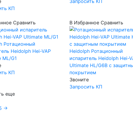
е
Запросить КП
ить КП
анное
Сравнить
В Избранное
Сравнить
h
Ротационный
ель Heidolph Hei-VAP
Heidolph
Ротационный
e ML/G1
испаритель Heidolph Hei-
е
Ultimate HL/G6B c защитн
ить КП
покрытием
Звоните
Запросить КП
ть еще
5
→