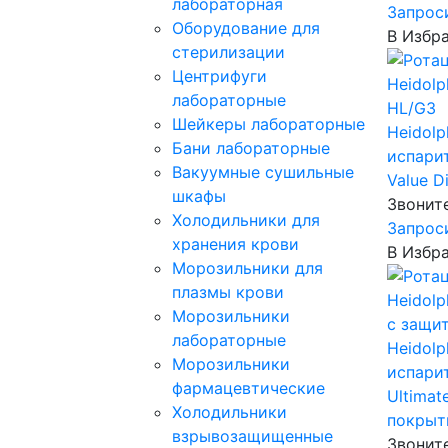
лабораторная
Запрос
Оборудование для
В Избр
стерилизации
Центрифуги
лабораторные
Шейкеры лабораторные
Heidolp
Бани лабораторные
испарит
Вакуумные сушильные
Value D
шкафы
Звонит
Холодильники для
Запрос
хранения крови
В Избр
Морозильники для
плазмы крови
Морозильники
лабораторные
Heidolp
Морозильники
испарит
фармацевтические
Ultima
Холодильники
покрыт
взрывозащищенные
Звонит