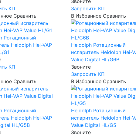
е
Звоните
ить КП
Запросить КП
анное
Сравнить
В Избранное
Сравнить
h
Ротационный
ель Heidolph Hei-VAP
Heidolph
Ротационный
L/G1
испаритель Heidolph Hei-
е
Value Digital HL/G6B
ить КП
Звоните
Запросить КП
анное
Сравнить
В Избранное
Сравнить
h
Ротационный
Heidolph
Ротационный
ель Heidolph Hei-VAP
испаритель Heidolph Hei-
igital HL/G5B
Value Digital HL/G5
е
Звоните