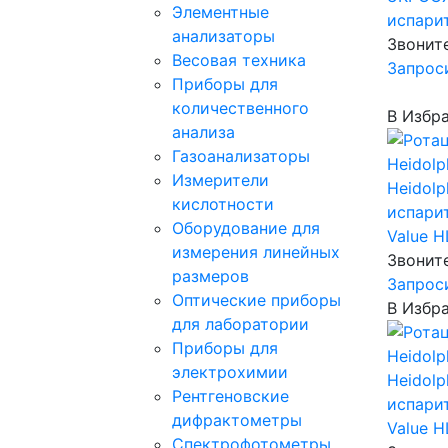
Элементные
испари
анализаторы
Звонит
Весовая техника
Запрос
Приборы для
количественного
В Избр
анализа
Газоанализаторы
Измерители
Heidolp
кислотности
испарит
Оборудование для
Value H
измерения линейных
Звонит
размеров
Запрос
Оптические приборы
В Избр
для лаборатории
Приборы для
электрохимии
Heidolp
Рентгеновские
испарит
дифрактометры
Value 
Спектрофотометры