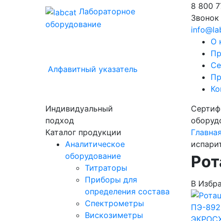
8 800
7
Лабораторное
Звонок
оборудование
info@la
О 
Пр
Се
Алфавитный указатель
Пр
Ко
Индивидуальный
Сертиф
подход
оборуд
Каталог продукции
Главна
Аналитическое
испари
оборудование
Рот
Титраторы
Приборы для
В Избр
определения состава
Спектрометры
Вискозиметры
ЭКРОС