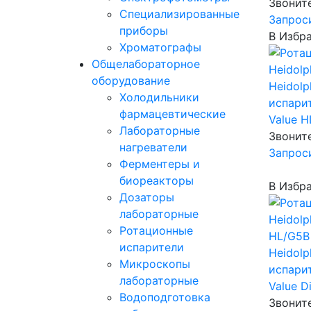
Звонит
Специализированные
Запрос
приборы
В Избр
Хроматографы
Общелабораторное
оборудование
Heidolp
Холодильники
испарит
фармацевтические
Value H
Лабораторные
Звонит
нагреватели
Запрос
Ферментеры и
биореакторы
В Избр
Дозаторы
лабораторные
Ротационные
испарители
Heidolp
Микроскопы
испарит
лабораторные
Value D
Водоподготовка
Звонит