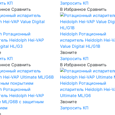
ить КП
Запросить КП
анное
Сравнить
В Избранное
Сравнить
h
Ротационный
Heidolph
Ротационный
ель Heidolph Hei-VAP
испаритель Heidolph Hei-
igital HL/G3
Value Digital HL/G1B
е
Звоните
ить КП
Запросить КП
анное
Сравнить
В Избранное
Сравнить
Heidolph
Ротационный
h
Ротационный
испаритель Heidolph Hei-
ель Heidolph Hei-VAP
Ultimate ML/G6
te ML/G6B c защитным
Звоните
ием
Запросить КП
е