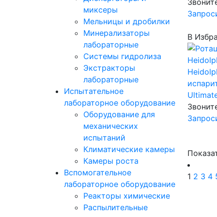
Звонит
миксеры
Запрос
Мельницы и дробилки
Минерализаторы
В Избр
лабораторные
Системы гидролиза
Экстракторы
Heidolp
лабораторные
испарит
Испытательное
Ultimat
лабораторное оборудование
Звонит
Оборудование для
Запрос
механических
испытаний
Климатические камеры
Показа
Камеры роста
Вспомогательное
1
2
3
4
лабораторное оборудование
Реакторы химические
Распылительные