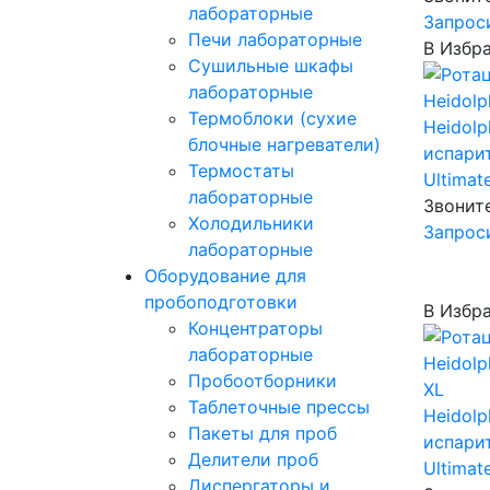
лабораторные
Запрос
Печи лабораторные
В Избр
Сушильные шкафы
лабораторные
Термоблоки (сухие
Heidolp
блочные нагреватели)
испарит
Термостаты
Ultimat
лабораторные
Звонит
Холодильники
Запрос
лабораторные
Оборудование для
пробоподготовки
В Избр
Концентраторы
лабораторные
Пробоотборники
Таблеточные прессы
Heidolp
Пакеты для проб
испарит
Делители проб
Ultimat
Диспергаторы и