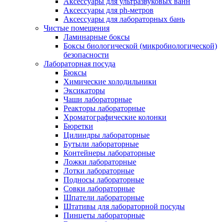
Аксессуары для ультразвуковых ванн
Аксессуары для ph-метров
Аксессуары для лабораторных бань
Чистые помещения
Ламинарные боксы
Боксы биологической (микробиологической)
безопасности
Лабораторная посуда
Бюксы
Химические холодильники
Эксикаторы
Чаши лабораторные
Реакторы лабораторные
Хроматографические колонки
Бюретки
Цилиндры лабораторные
Бутыли лабораторные
Контейнеры лабораторные
Ложки лабораторные
Лотки лабораторные
Подносы лабораторные
Совки лабораторные
Шпатели лабораторные
Штативы для лабораторной посуды
Пинцеты лабораторные