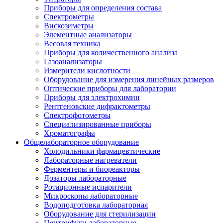
Приборы для определения состава
Спектрометры
Вискозиметры
Элементные анализаторы
Весовая техника
Приборы для количественного анализа
Газоанализаторы
Измерители кислотности
Оборудование для измерения линейных размеров
Оптические приборы для лаборатории
Приборы для электрохимии
Рентгеновские дифрактометры
Спектрофотометры
Специализированные приборы
Хроматографы
Общелабораторное оборудование
Холодильники фармацевтические
Лабораторные нагреватели
Ферментеры и биореакторы
Дозаторы лабораторные
Ротационные испарители
Микроскопы лабораторные
Водоподготовка лабораторная
Оборудование для стерилизации
Центрифуги лабораторные