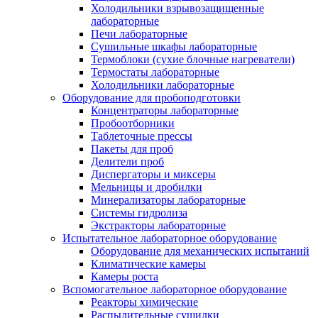
Холодильники взрывозащищенные
лабораторные
Печи лабораторные
Сушильные шкафы лабораторные
Термоблоки (сухие блочные нагреватели)
Термостаты лабораторные
Холодильники лабораторные
Оборудование для пробоподготовки
Концентраторы лабораторные
Пробоотборники
Таблеточные прессы
Пакеты для проб
Делители проб
Диспергаторы и миксеры
Мельницы и дробилки
Минерализаторы лабораторные
Системы гидролиза
Экстракторы лабораторные
Испытательное лабораторное оборудование
Оборудование для механических испытаний
Климатические камеры
Камеры роста
Вспомогательное лабораторное оборудование
Реакторы химические
Распылительные сушилки