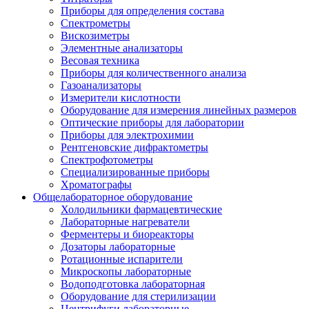
Приборы для определения состава
Спектрометры
Вискозиметры
Элементные анализаторы
Весовая техника
Приборы для количественного анализа
Газоанализаторы
Измерители кислотности
Оборудование для измерения линейных размеров
Оптические приборы для лаборатории
Приборы для электрохимии
Рентгеновские дифрактометры
Спектрофотометры
Специализированные приборы
Хроматографы
Общелабораторное оборудование
Холодильники фармацевтические
Лабораторные нагреватели
Ферментеры и биореакторы
Дозаторы лабораторные
Ротационные испарители
Микроскопы лабораторные
Водоподготовка лабораторная
Оборудование для стерилизации
Центрифуги лабораторные