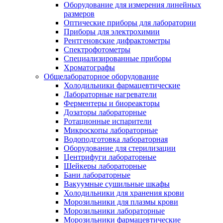
Оборудование для измерения линейных
размеров
Оптические приборы для лаборатории
Приборы для электрохимии
Рентгеновские дифрактометры
Спектрофотометры
Специализированные приборы
Хроматографы
Общелабораторное оборудование
Холодильники фармацевтические
Лабораторные нагреватели
Ферментеры и биореакторы
Дозаторы лабораторные
Ротационные испарители
Микроскопы лабораторные
Водоподготовка лабораторная
Оборудование для стерилизации
Центрифуги лабораторные
Шейкеры лабораторные
Бани лабораторные
Вакуумные сушильные шкафы
Холодильники для хранения крови
Морозильники для плазмы крови
Морозильники лабораторные
Морозильники фармацевтические