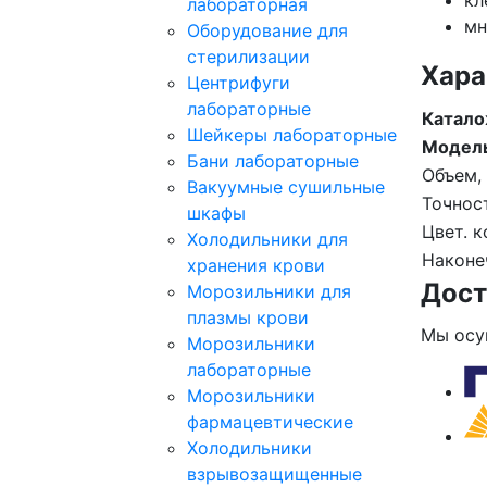
кл
лабораторная
мн
Оборудование для
стерилизации
Хара
Центрифуги
лабораторные
Катало
Шейкеры лабораторные
Модел
Бани лабораторные
Объем,
Вакуумные сушильные
Точнос
шкафы
Цвет. к
Холодильники для
Наконе
хранения крови
Дост
Морозильники для
плазмы крови
Мы осу
Морозильники
лабораторные
Морозильники
фармацевтические
Холодильники
взрывозащищенные