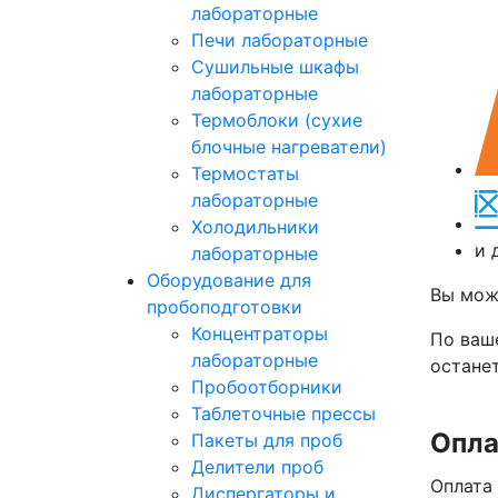
лабораторные
Печи лабораторные
Сушильные шкафы
лабораторные
Термоблоки (сухие
блочные нагреватели)
Термостаты
лабораторные
Холодильники
и 
лабораторные
Оборудование для
Вы мож
пробоподготовки
Концентраторы
По ваш
лабораторные
останет
Пробоотборники
Таблеточные прессы
Опла
Пакеты для проб
Делители проб
Оплата
Диспергаторы и