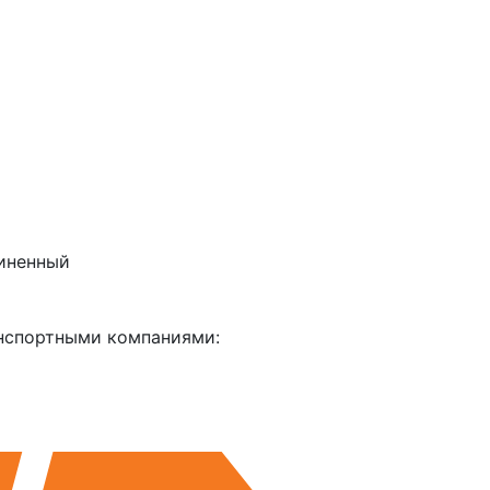
линенный
анспортными компаниями: