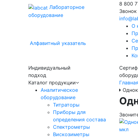
8 800
7
Лабораторное
Звонок
оборудование
info@la
О 
Пр
Се
Алфавитный указатель
Пр
Ко
Индивидуальный
Сертиф
подход
оборуд
Каталог продукции
Главна
Аналитическое
Однок
оборудование
Одн
Титраторы
Приборы для
Звонит
определения состава
Спектрометры
Вискозиметры