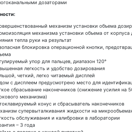
огоканальными дозаторами
ности:
овершенствованный механизм установки объема дози
рмоизоляция механизма установки объема от корпуса 
ияния тепла руки на результат
зопасная блокировка операционной кнопки, предотвр
ъема
гулируемый упор для пальцев, диапазон 120°
вышенная легкость и удобство дозирования
льшой, четкий, легко читаемый дисплей
дом с дисплеем предусмотрено место для идентифика
гкое сбрасывание наконечников
(снижение
усилия на 5
окового механизма)
токлавируемый конус и сбрасыватель наконечников
ханизм супервыталкивания жидкости на микрообъема
гкость обслуживания и калибровки в лаборатории
рантия – 3 года