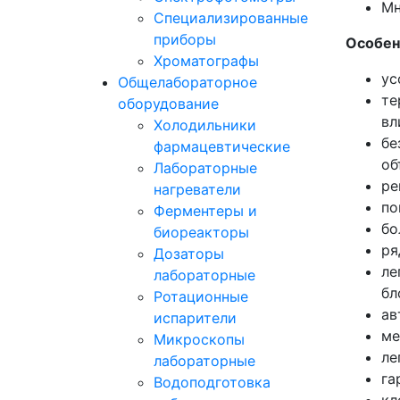
Мн
Специализированные
приборы
Особен
Хроматографы
ус
Общелабораторное
те
оборудование
вл
Холодильники
бе
фармацевтические
об
Лабораторные
ре
нагреватели
по
Ферментеры и
бо
биореакторы
ря
Дозаторы
ле
лабораторные
бл
Ротационные
ав
испарители
ме
Микроскопы
ле
лабораторные
га
Водоподготовка