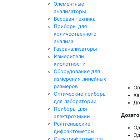
Элементные
анализаторы
Весовая техника
Приборы для
количественного
анализа
Газоанализаторы
Измерители
кислотности
Оборудование для
измерения линейных
размеров
Оп
Оптические приборы
Ха
для лаборатории
До
Приборы для
Дозато
электрохимии
Рентгеновские
Од
дифрактометры
Од
Спектрофотометры