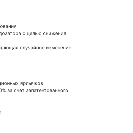
рования
дозатора с целью снижения
ащающая случайное изменение
ционных ярлычков
0% за счет запатентованного
х