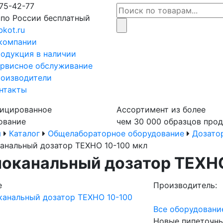
75-42-77
 по России бесплатный
bkot.ru
компании
одукция в наличии
рвисное обслуживание
оизводители
нтакты
ицированное
Ассортимент из более
ование
чем 30 000 образцов про
я
Каталог
Общелабораторное оборудование
Дозато
анальный дозатор ТЕХНО 10-100 мкл
оканальный дозатор ТЕХНО
е
Производитель:
Все оборудование 
Новые пипеточные