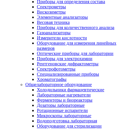
Приборы для определения состава
Спектрометры
Вискозиметры
Элементные анализаторы
Весовая техника
Приборы для количественного анализа
Газоанализаторы
Измерители кислотности
Оборудование для измерения линейных
размеров
Оптические приборы для лаборатории
Приборы для электрохимии
Рентгеновские дифрактометры
Спектрофотометры
Специализированные приборы
Хроматографы
Общелабораторное оборудование
Холодильники фармацевтические
Лабораторные нагреватели
Ферментеры и биореакторы
Дозаторы лабораторные
Ротационные испарители
Микроскопы лабораторные
Водоподготовка лабораторная
Оборудование для стерилизации