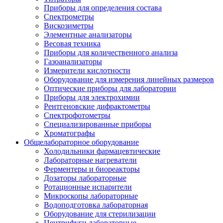
Приборы для определения состава
Спектрометры
Вискозиметры
Элементные анализаторы
Весовая техника
Приборы для количественного анализа
Газоанализаторы
Измерители кислотности
Оборудование для измерения линейных размеров
Оптические приборы для лаборатории
Приборы для электрохимии
Рентгеновские дифрактометры
Спектрофотометры
Специализированные приборы
Хроматографы
Общелабораторное оборудование
Холодильники фармацевтические
Лабораторные нагреватели
Ферментеры и биореакторы
Дозаторы лабораторные
Ротационные испарители
Микроскопы лабораторные
Водоподготовка лабораторная
Оборудование для стерилизации
Центрифуги лабораторные