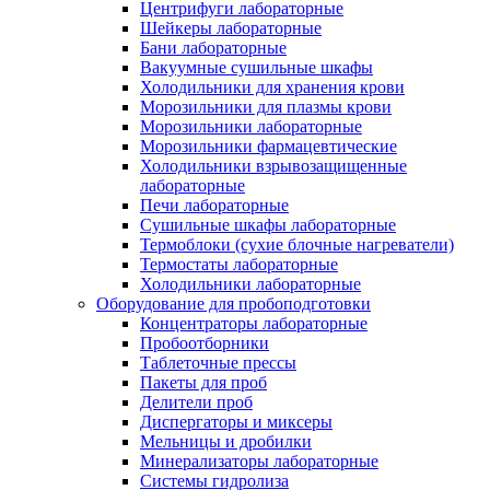
Центрифуги лабораторные
Шейкеры лабораторные
Бани лабораторные
Вакуумные сушильные шкафы
Холодильники для хранения крови
Морозильники для плазмы крови
Морозильники лабораторные
Морозильники фармацевтические
Холодильники взрывозащищенные
лабораторные
Печи лабораторные
Сушильные шкафы лабораторные
Термоблоки (сухие блочные нагреватели)
Термостаты лабораторные
Холодильники лабораторные
Оборудование для пробоподготовки
Концентраторы лабораторные
Пробоотборники
Таблеточные прессы
Пакеты для проб
Делители проб
Диспергаторы и миксеры
Мельницы и дробилки
Минерализаторы лабораторные
Системы гидролиза