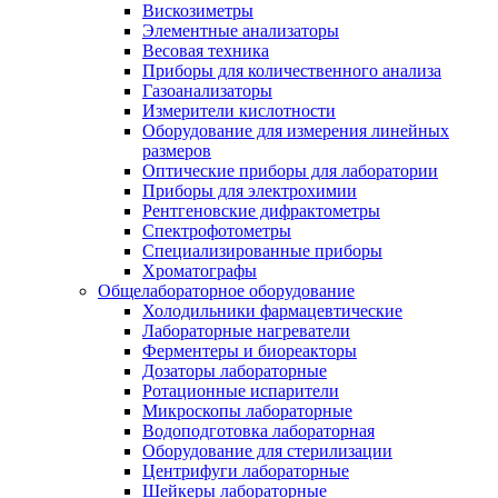
Вискозиметры
Элементные анализаторы
Весовая техника
Приборы для количественного анализа
Газоанализаторы
Измерители кислотности
Оборудование для измерения линейных
размеров
Оптические приборы для лаборатории
Приборы для электрохимии
Рентгеновские дифрактометры
Спектрофотометры
Специализированные приборы
Хроматографы
Общелабораторное оборудование
Холодильники фармацевтические
Лабораторные нагреватели
Ферментеры и биореакторы
Дозаторы лабораторные
Ротационные испарители
Микроскопы лабораторные
Водоподготовка лабораторная
Оборудование для стерилизации
Центрифуги лабораторные
Шейкеры лабораторные