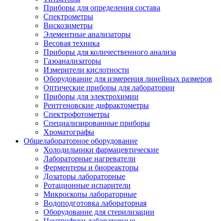
Приборы для определения состава
Спектрометры
Вискозиметры
Элементные анализаторы
Весовая техника
Приборы для количественного анализа
Газоанализаторы
Измерители кислотности
Оборудование для измерения линейных размеров
Оптические приборы для лаборатории
Приборы для электрохимии
Рентгеновские дифрактометры
Спектрофотометры
Специализированные приборы
Хроматографы
Общелабораторное оборудование
Холодильники фармацевтические
Лабораторные нагреватели
Ферментеры и биореакторы
Дозаторы лабораторные
Ротационные испарители
Микроскопы лабораторные
Водоподготовка лабораторная
Оборудование для стерилизации
Центрифуги лабораторные