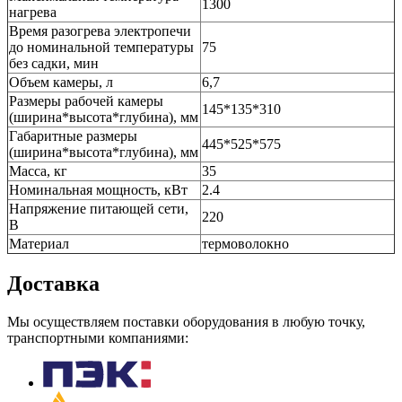
1300
нагрева
Время разогрева электропечи
до номинальной температуры
75
без садки, мин
Объем камеры, л
6,7
Размеры рабочей камеры
145*135*310
(ширина*высота*глубина), мм
Габаритные размеры
445*525*575
(ширина*высота*глубина), мм
Масса, кг
35
Номинальная мощность, кВт
2.4
Напряжение питающей сети,
220
В
Материал
термоволокно
Доставка
Мы осуществляем поставки оборудования в любую точку,
транспортными компаниями: