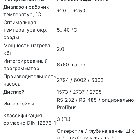
Диапазон рабочих
+20 ... +250
температур, °C
Оптимальная
температура окр.
5...40 °C
среды
Мощность нагрева,
2.0
кВт
Интегрированный
6х60 шагов
программатор
Производительность
2794 / 6002 / 6003
насоса
Дисплей
1573 / 2737 / 2795
RS-232 / RS-485 / опционально
Интерфейсы
Profibus
Классификация
3 (FL)
согласно DIN 12876-1
Отверстие / глубина ванны Ш х
Д / Г (см): 13 x 15 / 15 /