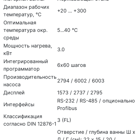
Диапазон рабочих
+20 ... +300
температур, °C
Оптимальная
температура окр.
5...40 °C
среды
Мощность нагрева,
3.0
кВт
Интегрированный
6х60 шагов
программатор
Производительность
2794 / 6002 / 6003
насоса
Дисплей
1573 / 2737 / 2795
RS-232 / RS-485 / опционально
Интерфейсы
Profibus
Классификация
3 (FL)
согласно DIN 12876-1
Отверстие / глубина ванны Ш х
Д / Г (см): 22 x 15 / 20 /