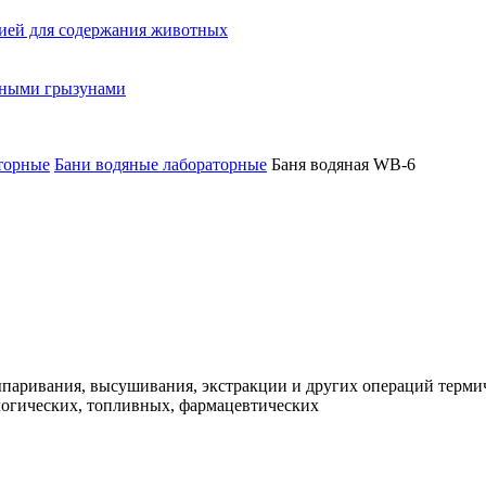
ией для содержания животных
орными грызунами
торные
Бани водяные лабораторные
Баня водяная WB-6
ыпаривания, высушивания, экстракции и других операций термич
логических, топливных, фармацевтических