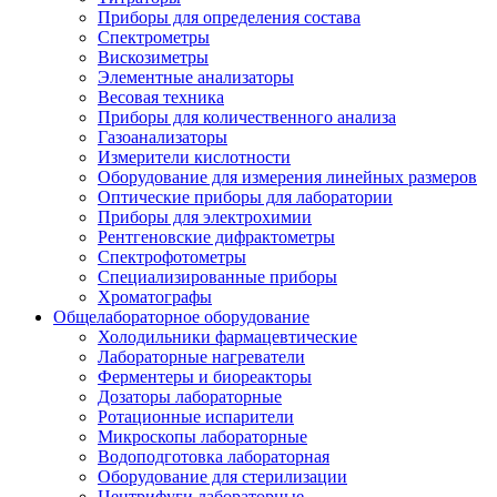
Приборы для определения состава
Спектрометры
Вискозиметры
Элементные анализаторы
Весовая техника
Приборы для количественного анализа
Газоанализаторы
Измерители кислотности
Оборудование для измерения линейных размеров
Оптические приборы для лаборатории
Приборы для электрохимии
Рентгеновские дифрактометры
Спектрофотометры
Специализированные приборы
Хроматографы
Общелабораторное оборудование
Холодильники фармацевтические
Лабораторные нагреватели
Ферментеры и биореакторы
Дозаторы лабораторные
Ротационные испарители
Микроскопы лабораторные
Водоподготовка лабораторная
Оборудование для стерилизации
Центрифуги лабораторные