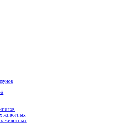
ызунов
ей
нипигов
ых животных
ых животных