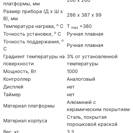
260 х 260
платформы, мм
Размер прибора (Д х Ш х
286 х 387 х 99
В), мм
о
Температура нагрева,
С
Т
+380
max
о
Точность установки,
С
Ручная плавная
о
Точность поддержания,
Ручная плавная
С
Градиент температуры на
3% от установленной
поверхности
температуры
Мощность, Вт
1000
Контроллер
Аналоговый
Дисплей
нет
Таймер
нет
Алюминий с
Материал платформы
керамическим покрытием
Сталь, покрытая
Материал корпуса
порошковой краской
Вес, кг
3.3