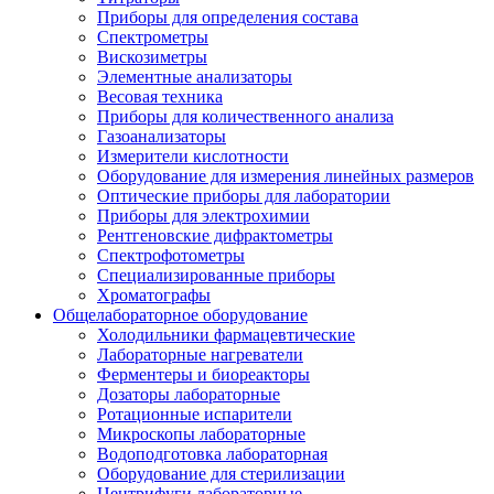
Приборы для определения состава
Спектрометры
Вискозиметры
Элементные анализаторы
Весовая техника
Приборы для количественного анализа
Газоанализаторы
Измерители кислотности
Оборудование для измерения линейных размеров
Оптические приборы для лаборатории
Приборы для электрохимии
Рентгеновские дифрактометры
Спектрофотометры
Специализированные приборы
Хроматографы
Общелабораторное оборудование
Холодильники фармацевтические
Лабораторные нагреватели
Ферментеры и биореакторы
Дозаторы лабораторные
Ротационные испарители
Микроскопы лабораторные
Водоподготовка лабораторная
Оборудование для стерилизации
Центрифуги лабораторные