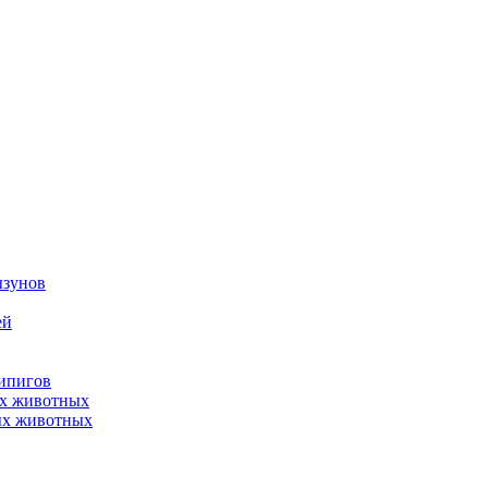
ызунов
ей
нипигов
ых животных
ых животных