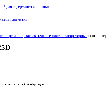
ией для содержания животных
орными грызунами
е нагреватели
Нагревательные плитки лабораторные
Плита наг
25D
в, смесей, проб и образцов