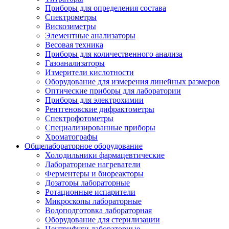
Приборы для определения состава
Спектрометры
Вискозиметры
Элементные анализаторы
Весовая техника
Приборы для количественного анализа
Газоанализаторы
Измерители кислотности
Оборудование для измерения линейных размеров
Оптические приборы для лаборатории
Приборы для электрохимии
Рентгеновские дифрактометры
Спектрофотометры
Специализированные приборы
Хроматографы
Общелабораторное оборудование
Холодильники фармацевтические
Лабораторные нагреватели
Ферментеры и биореакторы
Дозаторы лабораторные
Ротационные испарители
Микроскопы лабораторные
Водоподготовка лабораторная
Оборудование для стерилизации
Центрифуги лабораторные