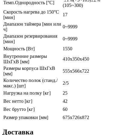
Темп.Однородность [°C]
(105~300)
Скорость нагрева до 150°C
17
[мин]
Диапазон таймера [мин или
0~9999
ч]
Диапазон резервирования
0~9999
[мин]
Мощность [Вт]
1550
Внутренние размеры
410x350x450
ШxГxВ [мм]
Размеры корпуса ШxГxВ
555x566x722
[мм]
Количество полок (станд./
2/5
макс.) [шт]
Нагрузка на полку [кг]
25
Вес нетто [кг]
42
Вес брутто [кг]
60
Размер упаковки [мм]
675x726x872
Доставка