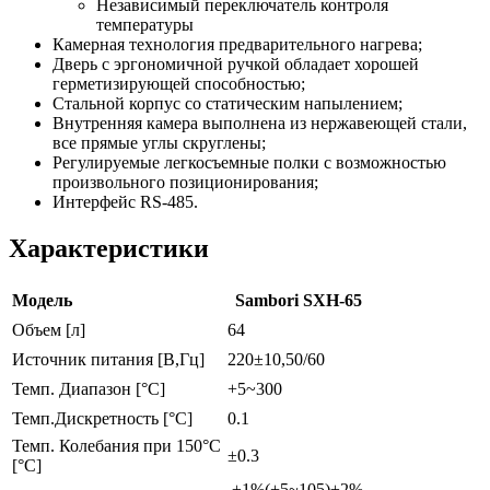
Независимый переключатель контроля
температуры
Камерная технология предварительного нагрева;
Дверь с эргономичной ручкой обладает хорошей
герметизирующей способностью;
Стальной корпус со статическим напылением;
Внутренняя камера выполнена из нержавеющей стали,
все прямые углы скруглены;
Регулируемые легкосъемные полки с возможностью
произвольного позиционирования;
Интерфейс RS-485.
Характеристики
Модель
Sambori
SXH-65
Объем [л]
64
Источник питания [В,Гц]
220±10,50/60
Темп. Диапазон [°C]
+5~300
Темп.Дискретность [°C]
0.1
Темп. Колебания при 150°C
±0.3
[°C]
±1%(+5~105)±2%