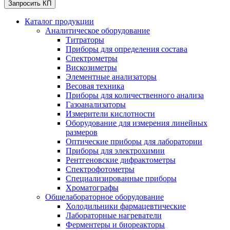
Запросить КП
Каталог продукции
Аналитическое оборудование
Титраторы
Приборы для определения состава
Спектрометры
Вискозиметры
Элементные анализаторы
Весовая техника
Приборы для количественного анализа
Газоанализаторы
Измерители кислотности
Оборудование для измерения линейных
размеров
Оптические приборы для лаборатории
Приборы для электрохимии
Рентгеновские дифрактометры
Спектрофотометры
Специализированные приборы
Хроматографы
Общелабораторное оборудование
Холодильники фармацевтические
Лабораторные нагреватели
Ферментеры и биореакторы