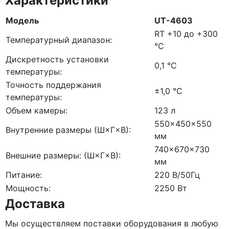
Характеристики
Модель
UT-4603
RT +10 до +300
Температурный диапазон:
°С
Дискретность установки
0,1 °С
температуры:
Точность поддержания
±1,0 °С
температуры:
Объем камеры:
123 л
550×450×550
Внутренние размеры (Ш×Г×В):
мм
740×670×730
Внешние размеры: (Ш×Г×В):
мм
Питание:
220 В/50Гц
Мощность:
2250 Вт
Доставка
Мы осуществляем поставки оборудования в любую