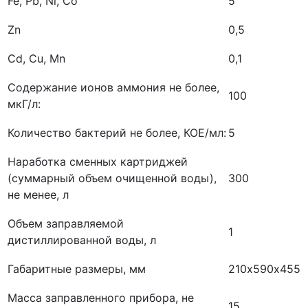
Fe, Pb, Ni, Co
5
Zn
0,5
Cd, Cu, Mn
0,1
Содержание ионов аммония не более,
100
мкГ/л:
Количество бактерий не более, КОЕ/мл:
5
Наработка сменных картриджей
(суммарный объем очищенной воды),
300
не менее, л
Объем заправляемой
1
дистиллированной воды, л
Габаритные размеры, мм
210х590х455
Масса заправленного прибора, не
15