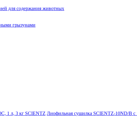
ией для содержания животных
орными грызунами
SCIENTZ
Лиофильная сушилка SCIENTZ-10ND/B с на