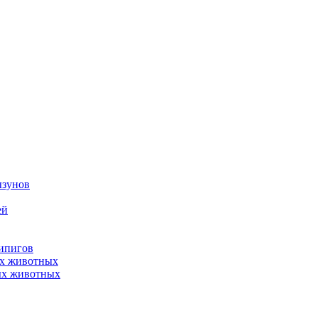
ызунов
ей
нипигов
ых животных
ых животных