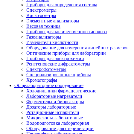
Приборы для определения состава
Спектрометры
Вискозиметры
Элементные анализаторы
Весовая техника
Приборы для количественного анализа
Газоанализаторы
Измерители кислотности
Оборудование для измерения линейных размеров
Оптические приборы для лаборатории
Приборы для электрохимии
Рентгеновские дифрактометры
Спектрофотометры
Специализированные приборы
Хроматографы
Общелабораторное оборудование
Холодильники фармацевтические
Лабораторные нагреватели
Ферментеры и биореакторы
Дозаторы лабораторные
Ротационные испарители
Микроскопы лабораторные
Водоподготовка лабораторная
Оборудование для стерилизации
Центрифуги лабораторные