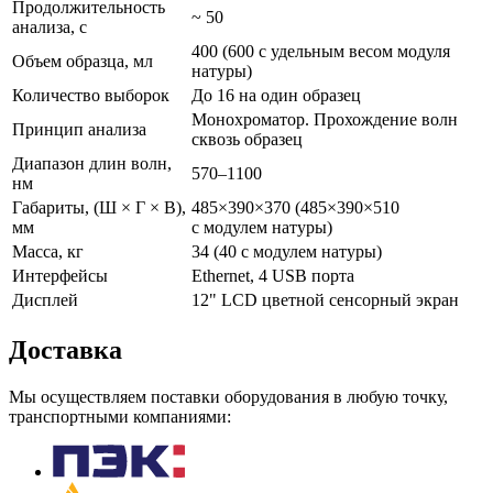
Продолжительность
~ 50
анализа, с
400 (600 с удельным весом модуля
Объем образца, мл
натуры)
Количество выборок
До 16 на один образец
Монохроматор. Прохождение волн
Принцип анализа
сквозь образец
Диапазон длин волн,
570–1100
нм
Габариты, (Ш × Г × В),
485×390×370 (485×390×510
мм
с модулем натуры)
Масса, кг
34 (40 с модулем натуры)
Интерфейсы
Ethernet, 4 USB порта
Дисплей
12" LCD цветной сенсорный экран
Доставка
Мы осуществляем поставки оборудования в любую точку,
транспортными компаниями: