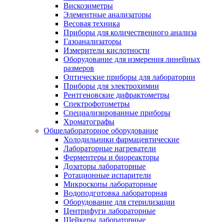
Вискозиметры
Элементные анализаторы
Весовая техника
Приборы для количественного анализа
Газоанализаторы
Измерители кислотности
Оборудование для измерения линейных
размеров
Оптические приборы для лаборатории
Приборы для электрохимии
Рентгеновские дифрактометры
Спектрофотометры
Специализированные приборы
Хроматографы
Общелабораторное оборудование
Холодильники фармацевтические
Лабораторные нагреватели
Ферментеры и биореакторы
Дозаторы лабораторные
Ротационные испарители
Микроскопы лабораторные
Водоподготовка лабораторная
Оборудование для стерилизации
Центрифуги лабораторные
Шейкеры лабораторные