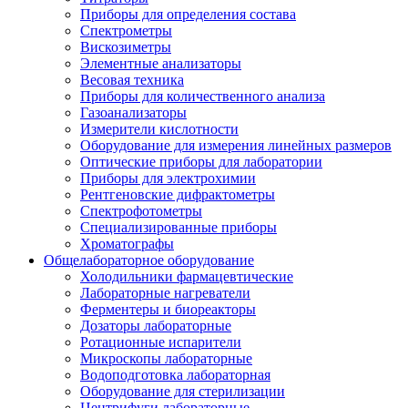
Приборы для определения состава
Спектрометры
Вискозиметры
Элементные анализаторы
Весовая техника
Приборы для количественного анализа
Газоанализаторы
Измерители кислотности
Оборудование для измерения линейных размеров
Оптические приборы для лаборатории
Приборы для электрохимии
Рентгеновские дифрактометры
Спектрофотометры
Специализированные приборы
Хроматографы
Общелабораторное оборудование
Холодильники фармацевтические
Лабораторные нагреватели
Ферментеры и биореакторы
Дозаторы лабораторные
Ротационные испарители
Микроскопы лабораторные
Водоподготовка лабораторная
Оборудование для стерилизации
Центрифуги лабораторные