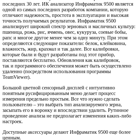
последних 30 лет. ИК анализатор Инфраматик 9500 является
одной из самых последних разработок компании, которую
отличают надежность, простота в эксплуатации и высокая
точность получаемых результатов. Инфраматик 9500
анализирует широкий спектр зерновых и масличных культур:
пшеница, рожь, рис, ячмень, овес, кукуруза, соевые бобы,
рапс и многое другое менее чем за одну минуту. При этом
определяются следующие показатели: белок, клейковина,
влажность, жир, крахмал и так далее. Все калибровки,
которые были и будут разработаны под этот прибор,
поставляются бесплатно. Обновления как калибровок,
так и программного обеспечения может быть осуществлено
удаленно
(посредством
использования программы
TeamViewer).
Большой цветной сенсорный дисплей с интуитивно
понятным русифицированным меню делает процесс
измерения предельно простым. Все что нужно сделать
пользователю – это выбрать тип анализируемого зерна,
засыпать его в воронку и впоследствии удалить. Рутинное
проведение анализа не предполагает изменения каких-либо
настроек.
Доступные аксессуары делают Инфраматик 9500 еще более
ценным.