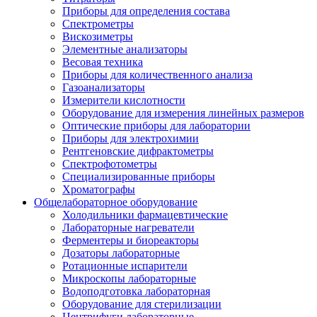
Приборы для определения состава
Спектрометры
Вискозиметры
Элементные анализаторы
Весовая техника
Приборы для количественного анализа
Газоанализаторы
Измерители кислотности
Оборудование для измерения линейных размеров
Оптические приборы для лаборатории
Приборы для электрохимии
Рентгеновские дифрактометры
Спектрофотометры
Специализированные приборы
Хроматографы
Общелабораторное оборудование
Холодильники фармацевтические
Лабораторные нагреватели
Ферментеры и биореакторы
Дозаторы лабораторные
Ротационные испарители
Микроскопы лабораторные
Водоподготовка лабораторная
Оборудование для стерилизации
Центрифуги лабораторные