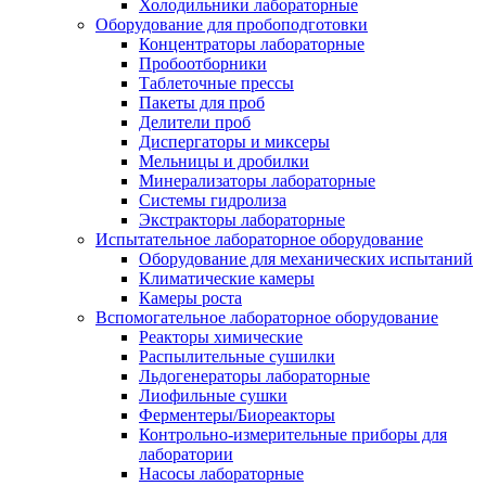
Холодильники лабораторные
Оборудование для пробоподготовки
Концентраторы лабораторные
Пробоотборники
Таблеточные прессы
Пакеты для проб
Делители проб
Диспергаторы и миксеры
Мельницы и дробилки
Минерализаторы лабораторные
Системы гидролиза
Экстракторы лабораторные
Испытательное лабораторное оборудование
Оборудование для механических испытаний
Климатические камеры
Камеры роста
Вспомогательное лабораторное оборудование
Реакторы химические
Распылительные сушилки
Льдогенераторы лабораторные
Лиофильные сушки
Ферментеры/Биореакторы
Контрольно-измерительные приборы для
лаборатории
Насосы лабораторные