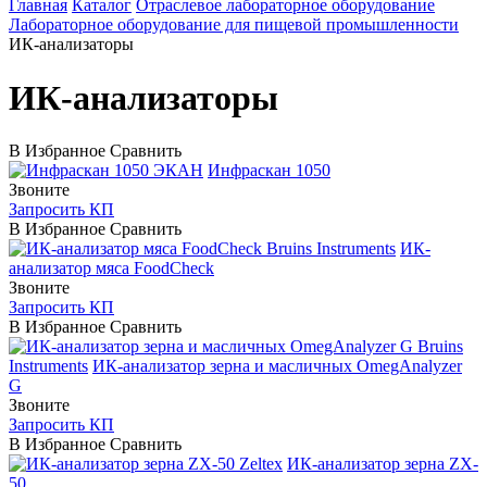
Главная
Каталог
Отраслевое лабораторное оборудование
Лабораторное оборудование для пищевой промышленности
ИК-анализаторы
ИК-анализаторы
В Избранное
Сравнить
ЭКАН
Инфраскан 1050
Звоните
Запросить КП
В Избранное
Сравнить
Bruins Instruments
ИК-
анализатор мяса FoodCheck
Звоните
Запросить КП
В Избранное
Сравнить
Bruins
Instruments
ИК-анализатор зерна и масличных OmegAnalyzer
G
Звоните
Запросить КП
В Избранное
Сравнить
Zeltex
ИК-анализатор зерна ZX-
50