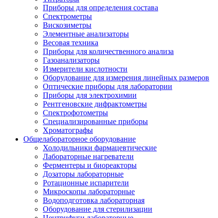
Приборы для определения состава
Спектрометры
Вискозиметры
Элементные анализаторы
Весовая техника
Приборы для количественного анализа
Газоанализаторы
Измерители кислотности
Оборудование для измерения линейных размеров
Оптические приборы для лаборатории
Приборы для электрохимии
Рентгеновские дифрактометры
Спектрофотометры
Специализированные приборы
Хроматографы
Общелабораторное оборудование
Холодильники фармацевтические
Лабораторные нагреватели
Ферментеры и биореакторы
Дозаторы лабораторные
Ротационные испарители
Микроскопы лабораторные
Водоподготовка лабораторная
Оборудование для стерилизации
Центрифуги лабораторные