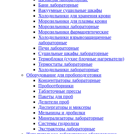
Бани лабораторные
Вакуумные сушильные шкафы
Холодильники для хранения крови
Морозильники для плазмы крови
Морозильники лабораторные
Морозильники фармацевтические
Холодильники взрывозащищенные
лабораторные
Печи лабораторные
Сушильные шкафы лабораторные
Термоблоки (сухие блочные нагреватели)
Термостаты лабораторные
Холодильники лабораторные
Оборудование для пробоподготовки
Концентраторы лабораторные
Пробоотборники
Таблеточные прессы
Пакеты для проб
Делители проб
Диспергаторы и миксеры
Мельницы и дробилки
Минерализаторы лабораторные
Системы гидролиза
Экстракторы лабораторные