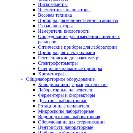
Вискозиметры
Элементные анализаторы
Весовая техника
Приборы для количественного анализа
Газоанализаторы
Измерители кислотности
Оборудование для измерения линейных
размеров
Оптические приборы для лаборатории
Приборы для электрохимии
Рентгеновские дифрактометры
Спектрофотометры
Специализированные приборы
Хроматографы
Общелабораторное оборудование
Холодильники фармацевтические
Лабораторные нагреватели
Ферментеры и биореакторы
Дозаторы лабораторные
Ротационные испарители
Микроскопы лабораторные
Водоподготовка лабораторная
Оборудование для стерилизации
Центрифуги лабораторные
Шейкеры лабораторные