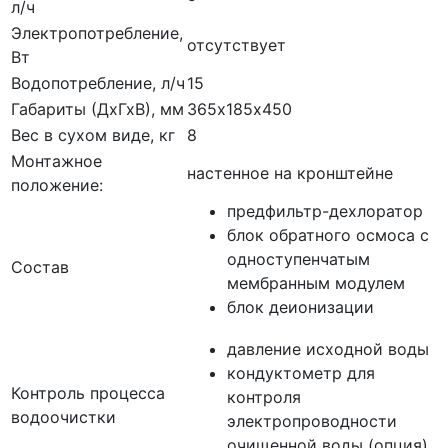
л/ч
Электропотребление,
отсутствует
Вт
Водопотребление, л/ч
15
Габариты (ДхГхВ), мм
365х185х450
Вес в сухом виде, кг
8
Монтажное
настенное на кронштейне
положение:
предфильтр-дехлоратор
блок обратного осмоса с
одноступенчатым
Состав
мембранным модулем
блок деионизации
давление исходной воды
кондуктометр для
Контроль процесса
контроля
водоочистки
электропроводности
очищенной воды (опция)